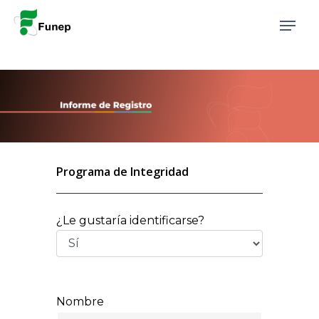
Skip
Update cookies preferences
Menu
to
main
content
Programa de Integridad
¿Le gustaría identificarse?
Nombre