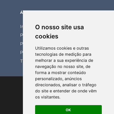
ÁREA RESTRITA
O nosso site usa
Intranet
cookies
Portal Eventos
Portal Coordenador
Utilizamos cookies e outras
Portal de Relacionamento
tecnologias de medição para
melhorar a sua experiência de
Treinamentos EaD
navegação no nosso site, de
forma a mostrar conteúdo
personalizado, anúncios
direcionados, analisar o tráfego
do site e entender de onde vêm
os visitantes.
Via de Acesso Prof. Paulo Donato
OK
Castellane, s/nº Câmpus da Unesp |