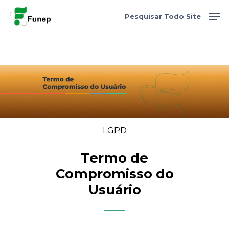
Search
Skip
Men
for:
Pesquisar Todo Site
to
Update cookies preferences
main
content
LGPD
Termo de
Compromisso do
Usuário