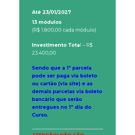
Até 23/01/2027
13 módulos
(R$ 1.800,00 cada módulo)
Investimento Tota
l – R$
23.400,00
Sendo que a 1ª parcela
pode ser paga via boleto
ou cartão (via site) e as
demais parcelas via boleto
bancário que serão
entregues no 1º dia do
Curso.