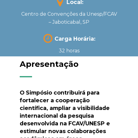
Local:
Centro de Convenções da Unesp/FCAV
– Jaboticabal, SP
Carga Horária:
32 horas
Apresentação
O Simpósio contribuirá para
fortalecer a cooperação
científica, ampliar a visibilidade
internacional da pesquisa
desenvolvida na FCAV/UNESP e
estimular novas colaborações