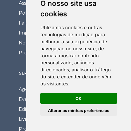
O nosso site usa
Assinatura Eletrônica
cookies
Política de Privacidade
Fale Conosco
Utilizamos cookies e outras
Imposto de Renda
tecnologias de medição para
melhorar a sua experiência de
Nossos Vídeos
navegação no nosso site, de
Processos Seletivos
forma a mostrar conteúdo
personalizado, anúncios
direcionados, analisar o tráfego
SERVIÇOS
do site e entender de onde vêm
os visitantes.
Agenda de Cursos
OK
Eventos
Editora
Alterar as minhas preferências
Livraria
Projetos