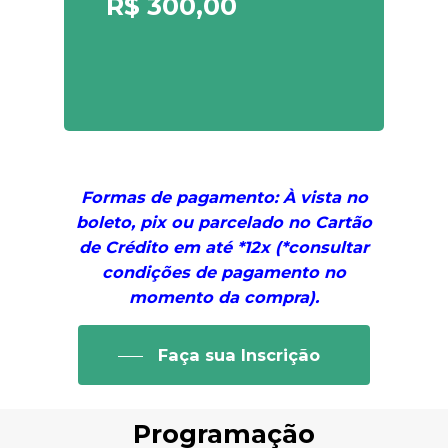
R$ 300,00
Formas de pagamento:
À vista no
boleto, pix ou parcelado no Cartão
de Crédito em até *12x (*consultar
condições de pagamento no
momento da compra).
Faça sua Inscrição
Programação